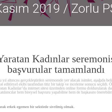
Kasım 2019 / Zorlu 
Yaratan Kadınlar seremonis
başvurular tamamlandı
yıl altıncısı gerçekleştirilen seremonide yer alacak isimler, aşağıda bel
 editöryel ekibi tarafından titiz bir takip ve inceleme sonucu seçildi. 
ratan Kadınlar’da internet sitesi üzerinden online formu doldurularak da
e katılımcılar hem bireysel başvuru yapabilme hem de başkasını önerebilme 
rak erkek egemen bir sektörde sivrilmiş olmak.