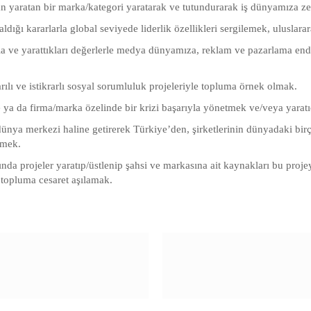
n yaratan bir marka/kategori yaratarak ve tutundurarak iş dünyamıza z
aldığı kararlarla global seviyede liderlik özellikleri sergilemek, uluslara
ıyla ve yarattıkları değerlerle medya dünyamıza, reklam ve pazarlama end
rılı ve istikrarlı sosyal sorumluluk projeleriyle topluma örnek olmak.
 ya da firma/marka özelinde bir krizi başarıyla yönetmek ve/veya yarat
 dünya merkezi haline getirerek Türkiye’den, şirketlerinin dünyadaki bir
tmek.
ında projeler yaratıp/üstlenip şahsi ve markasına ait kaynakları bu proj
 topluma cesaret aşılamak.