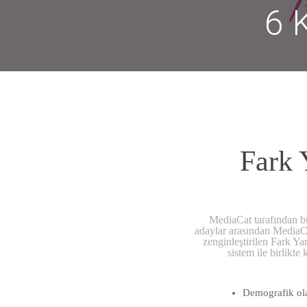
6 
Fark 
MediaCat tarafından bu 
adaylar arasından MediaCat
zenginleştirilen Fark Ya
sistem ile birlikt
Demografik ola