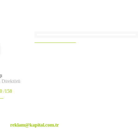
ı
 Direktörü
0 /158
reklam@kapital.com.tr