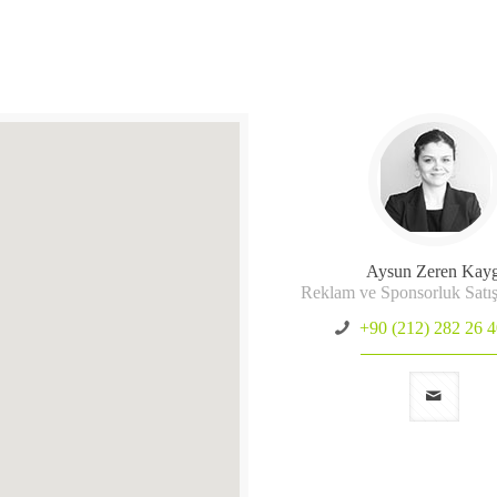
Aysun Zeren Kayg
Reklam ve Sponsorluk Satış
+90 (212) 282 26 4