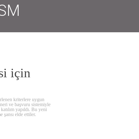
PSM
i için
irlenen kriterlere uygun
Öneri ve başvuru sistemiyle
 katılım yapıldı. Bu yeni
şansı elde ettiler.