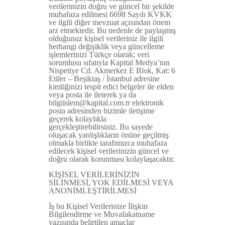
verilerinizin doğru ve güncel bir şekilde
muhafaza edilmesi 6698 Sayılı KVKK
ve ilgili diğer mevzuat açısından önem
arz etmektedir. Bu nedenle de paylaşmış
olduğunuz kişisel verileriniz ile ilgili
herhangi değişiklik veya güncelleme
işlemlerinizi Türkçe olarak; veri
sorumlusu sıfatıyla Kapital Medya’nın
Nispetiye Cd. Akmerkez E Blok, Kat: 6
Etiler – Beşiktaş / İstanbul adresine
kimliğinizi tespit edici belgeler ile elden
veya posta ile ileterek ya da
bilgiislem@kapital.com.tr elektronik
posta adresinden bizimle iletişime
geçerek kolaylıkla
gerçekleştirebilirsiniz. Bu sayede
oluşacak yanlışlıkların önüne geçilmiş
olmakla birlikte tarafımızca muhafaza
edilecek kişisel verilerinizin güncel ve
doğru olarak korunması kolaylaşacaktır.
KİŞİSEL VERİLERİNİZİN
SİLİNMESİ, YOK EDİLMESİ VEYA
ANONİMLEŞTİRİLMESİ
İş bu Kişisel Verilerinize İlişkin
Bilgilendirme ve Muvafakatname
yazısında belirtilen amaçlar