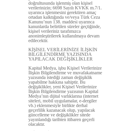
doğrultusunda işlenmiş olan kişisel
verilerinizin; 6698 Sayılı KVKK m.7/1.
uyarınca işlenmesini gerektiren amaç
ortadan kalktığında ve/veya Türk Ceza
Kanunu’nun 138. maddesi uyarınca
kanunlarda belirtilen süreler geçtiğinde,
kişisel verileriniz tarafımızca
anonimleştirilerek kullanılmaya devam
edilecektir.
KİŞİSEL VERİLERİNİZE İLİŞKİN
BİLGİLENDİRME YAZISINDA
YAPILACAK DEĞİŞİKLİKLER
Kapital Medya, işbu Kişisel Verilerinize
İlişkin Bilgilendirme ve muvafakatname
yazısında istediği zaman değişiklik
yapabilme hakkına sahiptir. Bu
değişiklikler, yeni Kişisel Verilerinize
İlişkin Bilgilendirme yazısının Kapital
Medya’nın dijital varlıklarına (internet
siteleri, mobil uygulamalar, e-dergiler
vb.) eklenmesiyle birlikte derhal
geçerlilik kazanacak olup, yapılacak
güncelleme ve değişiklikler sitede
yayınlandığı tarihten itibaren geçerli
olacaktır.