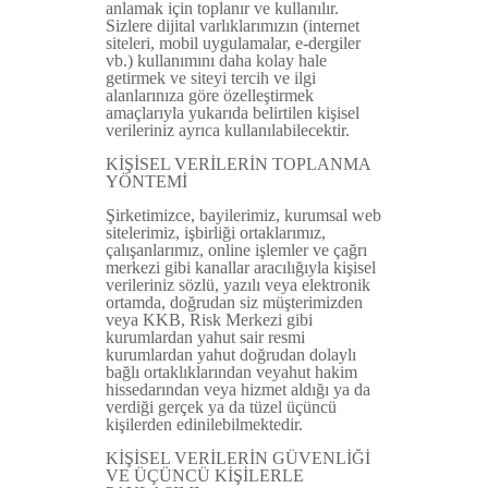
anlamak için toplanır ve kullanılır.
Sizlere dijital varlıklarımızın (internet
siteleri, mobil uygulamalar, e-dergiler
vb.) kullanımını daha kolay hale
getirmek ve siteyi tercih ve ilgi
alanlarınıza göre özelleştirmek
amaçlarıyla yukarıda belirtilen kişisel
verileriniz ayrıca kullanılabilecektir.
KİŞİSEL VERİLERİN TOPLANMA
YÖNTEMİ
Şirketimizce, bayilerimiz, kurumsal web
sitelerimiz, işbirliği ortaklarımız,
çalışanlarımız, online işlemler ve çağrı
merkezi gibi kanallar aracılığıyla kişisel
verileriniz sözlü, yazılı veya elektronik
ortamda, doğrudan siz müşterimizden
veya KKB, Risk Merkezi gibi
kurumlardan yahut sair resmi
kurumlardan yahut doğrudan dolaylı
bağlı ortaklıklarından veyahut hakim
hissedarından veya hizmet aldığı ya da
verdiği gerçek ya da tüzel üçüncü
kişilerden edinilebilmektedir.
KİŞİSEL VERİLERİN GÜVENLİĞİ
VE ÜÇÜNCÜ KİŞİLERLE