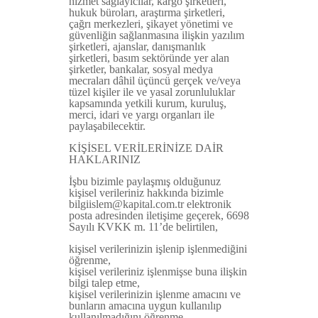
hizmet sağlayıcılar, kargo şirketleri,
hukuk büroları, araştırma şirketleri,
çağrı merkezleri, şikayet yönetimi ve
güvenliğin sağlanmasına ilişkin yazılım
şirketleri, ajanslar, danışmanlık
şirketleri, basım sektöründe yer alan
şirketler, bankalar, sosyal medya
mecraları dâhil üçüncü gerçek ve/veya
tüzel kişiler ile ve yasal zorunluluklar
kapsamında yetkili kurum, kuruluş,
merci, idari ve yargı organları ile
paylaşabilecektir.
KİŞİSEL VERİLERİNİZE DAİR
HAKLARINIZ
İşbu bizimle paylaşmış olduğunuz
kişisel verileriniz hakkında bizimle
bilgiislem@kapital.com.tr elektronik
posta adresinden iletişime geçerek, 6698
Sayılı KVKK m. 11’de belirtilen,
kişisel verilerinizin işlenip işlenmediğini
öğrenme,
kişisel verileriniz işlenmişse buna ilişkin
bilgi talep etme,
kişisel verilerinizin işlenme amacını ve
bunların amacına uygun kullanılıp
kullanılmadığını öğrenme,