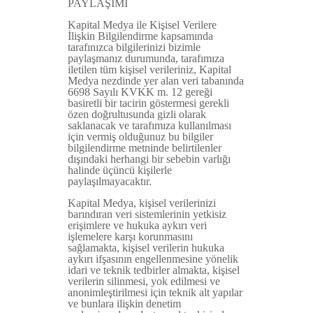
PAYLAŞIMI
Kapital Medya ile Kişisel Verilere
İlişkin Bilgilendirme kapsamında
tarafınızca bilgilerinizi bizimle
paylaşmanız durumunda, tarafımıza
iletilen tüm kişisel verileriniz, Kapital
Medya nezdinde yer alan veri tabanında
6698 Sayılı KVKK m. 12 gereği
basiretli bir tacirin göstermesi gerekli
özen doğrultusunda gizli olarak
saklanacak ve tarafımıza kullanılması
için vermiş olduğunuz bu bilgiler
bilgilendirme metninde belirtilenler
dışındaki herhangi bir sebebin varlığı
halinde üçüncü kişilerle
paylaşılmayacaktır.
Kapital Medya, kişisel verilerinizi
barındıran veri sistemlerinin yetkisiz
erişimlere ve hukuka aykırı veri
işlemelere karşı korunmasını
sağlamakta, kişisel verilerin hukuka
aykırı ifşasının engellenmesine yönelik
idari ve teknik tedbirler almakta, kişisel
verilerin silinmesi, yok edilmesi ve
anonimleştirilmesi için teknik alt yapılar
ve bunlara ilişkin denetim