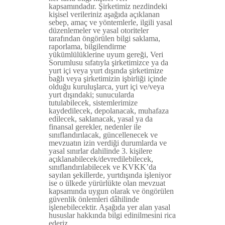
kapsamındadır. Şirketimiz nezdindeki
kişisel verileriniz aşağıda açıklanan
sebep, amaç ve yöntemlerle, ilgili yasal
düzenlemeler ve yasal otoriteler
tarafından öngörülen bilgi saklama,
raporlama, bilgilendirme
yükümlülüklerine uyum gereği, Veri
Sorumlusu sıfatıyla şirketimizce ya da
yurt içi veya yurt dışında şirketimize
bağlı veya şirketimizin işbirliği içinde
olduğu kuruluşlarca, yurt içi ve/veya
yurt dışındaki; sunucularda
tutulabilecek, sistemlerimize
kaydedilecek, depolanacak, muhafaza
edilecek, saklanacak, yasal ya da
finansal gerekler, nedenler ile
sınıflandırılacak, güncellenecek ve
mevzuatın izin verdiği durumlarda ve
yasal sınırlar dahilinde 3. kişilere
açıklanabilecek/devredilebilecek,
sınıflandırılabilecek ve KVKK’da
sayılan şekillerde, yurtdışında işleniyor
ise o ülkede yürürlükte olan mevzuat
kapsamında uygun olarak ve öngörülen
güvenlik önlemleri dâhilinde
işlenebilecektir. Aşağıda yer alan yasal
hususlar hakkında bilgi edinilmesini rica
ederiz.