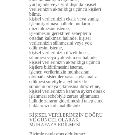
yurt içinde veya yurt dışında kişisel
verilerinizin aktarıldığı üçüncü kişileri
bilme,
kişisel verilerinizin eksik veya yanlış
işlenmiş olması halinde bunların
düzeltilmesini isteme,
işlenmesini gerektiren sebeplerin
ortadan kalkması halinde, kişisel
verilerinizin silinmesini veya yok
edilmesini isteme,
kişisel verilerinizin düzeltilmesi,
silinmesi veya yok edilmesi halinde,
kişisel verilerinizin aktarıldığı üçüncü
kişilere bildirilmesini isteme,
işlenen verilerinizin münhasıran
otomatik sistemler vasıtasıyla analiz
edilmesi suretiyle aleyhinize bir
sonucun ortaya çıkmasına itiraz etme,
kişisel verilerinizin kanuna aykırı olarak
işlenmesi sebebiyle zarara uğramanız
halinde zararın giderilmesini talep etme,
haklarınızı kullanabilirsiniz.
KİŞİSEL VERİLERİNİZİN DOĞRU
VE GÜNCEL OLARAK
MUHAFAZA EDİLMESİ
Bizimle paylaşmış olduğunuz