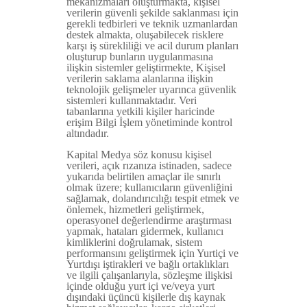
mekanizmaları oluşturmakta, kişisel
verilerin güvenli şekilde saklanması için
gerekli tedbirleri ve teknik uzmanlardan
destek almakta, oluşabilecek risklere
karşı iş sürekliliği ve acil durum planları
oluşturup bunların uygulanmasına
ilişkin sistemler geliştirmekte, Kişisel
verilerin saklama alanlarına ilişkin
teknolojik gelişmeler uyarınca güvenlik
sistemleri kullanmaktadır. Veri
tabanlarına yetkili kişiler haricinde
erişim Bilgi İşlem yönetiminde kontrol
altındadır.
Kapital Medya söz konusu kişisel
verileri, açık rızanıza istinaden, sadece
yukarıda belirtilen amaçlar ile sınırlı
olmak üzere; kullanıcıların güvenliğini
sağlamak, dolandırıcılığı tespit etmek ve
önlemek, hizmetleri geliştirmek,
operasyonel değerlendirme araştırması
yapmak, hataları gidermek, kullanıcı
kimliklerini doğrulamak, sistem
performansını geliştirmek için Yurtiçi ve
Yurtdışı iştirakleri ve bağlı ortaklıkları
ve ilgili çalışanlarıyla, sözleşme ilişkisi
içinde olduğu yurt içi ve/veya yurt
dışındaki üçüncü kişilerle dış kaynak