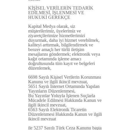
KİŞİSEL VERİLERİN TEDARİK
EDİLMESİ, İŞLENMESİ VE
HUKUKİ GEREKÇE
Kapital Medya olarak, siz
müşterilerimiz, üyelerimiz ve
ziyaretçilerimize hizmetlerimizi
duyurmak, daha iyi hizmet verebilmek,
kaliteyi arttırmak, bilgilendirmek ve
benzer amaçlı her türlü iletişim
mesajlarını göndermek; elektronik veya
kağıt ortamında işleme amacı
doğrultusunda tüm kayıt ve belgeleri
düzenlemek,
6698 Sayılı Kişisel Verilerin Korunması
Kanunu ve ilgili ikincil mevzuat,
5651 Sayılı İnternet Ortamında Yapılan
Yayınların Düzenlenmesi,
Bu Yayınlar Yoluyla İşlenen Suçlarla
Mücadele Edilmesi Hakkında Kanun ve
ilgili ikincil mevzuat,
6563 Sayılı Elektronik Ticaretin
Düzenlenmesi Hakkında Kanun ve ilgili
ikincil mevzuat
ile 5237 Sayılı Türk Ceza Kanunu başta