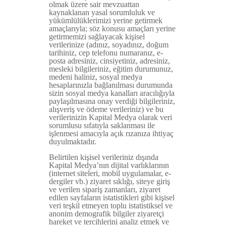
olmak üzere sair mevzuattan
kaynaklanan yasal sorumluluk ve
yükümlülüklerimizi yerine getirmek
amaçlarıyla; söz konusu amaçları yerine
getirmemizi sağlayacak kişisel
verilerinize (adınız, soyadınız, doğum
tarihiniz, cep telefonu numaranız, e-
posta adresiniz, cinsiyetiniz, adresiniz,
mesleki bilgileriniz, eğitim durumunuz,
medeni haliniz, sosyal medya
hesaplarınızla bağlanılması durumunda
sizin sosyal medya kanalları aracılığıyla
paylaşılmasına onay verdiği bilgileriniz,
alışveriş ve ödeme verileriniz) ve bu
verilerinizin Kapital Medya olarak veri
sorumlusu sıfatıyla saklanması ile
işlenmesi amacıyla açık rızanıza ihtiyaç
duyulmaktadır.
Belirtilen kişisel verileriniz dışında
Kapital Medya’nın dijital varlıklarının
(internet siteleri, mobil uygulamalar, e-
dergiler vb.) ziyaret sıklığı, siteye giriş
ve verilen sipariş zamanları, ziyaret
edilen sayfaların istatistikleri gibi kişisel
veri teşkil etmeyen toplu istatistiksel ve
anonim demografik bilgiler ziyaretçi
hareket ve tercihlerini analiz etmek ve