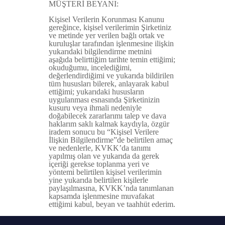
MÜŞTERİ BEYANI:
Kişisel Verilerin Korunması Kanunu
gereğince, kişisel verilerimin Şirketiniz
ve metinde yer verilen bağlı ortak ve
kuruluşlar tarafından işlenmesine ilişkin
yukarıdaki bilgilendirme metnini
aşağıda belirttiğim tarihte temin ettiğimi;
okuduğumu, incelediğimi,
değerlendirdiğimi ve yukarıda bildirilen
tüm hususları bilerek, anlayarak kabul
ettiğimi; yukarıdaki hususların
uygulanması esnasında Şirketinizin
kusuru veya ihmali nedeniyle
doğabilecek zararlarımı talep ve dava
haklarım saklı kalmak kaydıyla, özgür
iradem sonucu bu “Kişisel Verilere
İlişkin Bilgilendirme”de belirtilen amaç
ve nedenlerle, KVKK’da tanımı
yapılmış olan ve yukarıda da gerek
içeriği gerekse toplanma yeri ve
yöntemi belirtilen kişisel verilerimin
yine yukarıda belirtilen kişilerle
paylaşılmasına, KVKK’nda tanımlanan
kapsamda işlenmesine muvafakat
ettiğimi kabul, beyan ve taahhüt ederim.