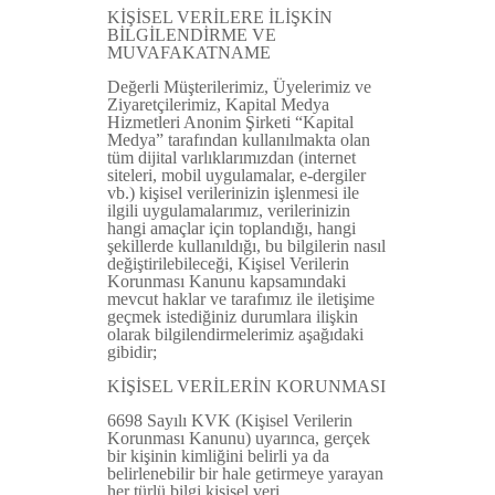
KİŞİSEL VERİLERE İLİŞKİN
BİLGİLENDİRME VE
MUVAFAKATNAME
Değerli Müşterilerimiz, Üyelerimiz ve
Ziyaretçilerimiz, Kapital Medya
Hizmetleri Anonim Şirketi “Kapital
Medya” tarafından kullanılmakta olan
tüm dijital varlıklarımızdan (internet
siteleri, mobil uygulamalar, e-dergiler
vb.) kişisel verilerinizin işlenmesi ile
ilgili uygulamalarımız, verilerinizin
hangi amaçlar için toplandığı, hangi
şekillerde kullanıldığı, bu bilgilerin nasıl
değiştirilebileceği, Kişisel Verilerin
Korunması Kanunu kapsamındaki
mevcut haklar ve tarafımız ile iletişime
geçmek istediğiniz durumlara ilişkin
olarak bilgilendirmelerimiz aşağıdaki
gibidir;
KİŞİSEL VERİLERİN KORUNMASI
6698 Sayılı KVK (Kişisel Verilerin
Korunması Kanunu) uyarınca, gerçek
bir kişinin kimliğini belirli ya da
belirlenebilir bir hale getirmeye yarayan
her türlü bilgi kişisel veri