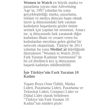
Women to W
atch
en büyük marka ve
pazarlama yayını olan Advertising
Age’ın, 1997 yılından bu yana
gerçekleştirdiği; marka, pazarlama,
reklam ve medya dünyası başta olmak
üzere iş dünyasındaki fark yaratan
kadınların başarılarını gözler önüne
sermek için yapılan bir seremoni. Amacı
ise, iş dünyasında fark yaratarak diğer
kadınlara ilham ve cesaret veren bu
kadınlardan meydana gelen global bir
network oluşturmak. Türkiye’de 2013
yılından bu yana
MediaCat
liderliğinde
düzenlenen “Women to Watch 2016:
Fark Yaratan Kadınlar Seremonisi” ile
bu yıl dördüncü kez iş dünyasının
başarılı kadınları ödüllendirildi.
İşte Türkiye’nin Fark Yaratan 10
Kadını
Yaşam Boyu Onur Ödülü, Marka
Lideri, Pazarlama Lideri, Pazarlama ve
Teknoloji Lideri, Girişimci Lider ve
Dijital Lider olarak belirlenen
“Türkiye’nin Fark Yaratan 10
Kadını”nın isimleri şöyle: