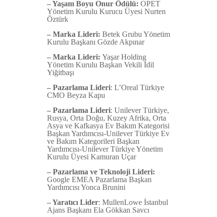
– Yaşam Boyu Onur Ödülü:
OPET
Yönetim Kurulu Kurucu Üyesi Nurten
Öztürk
– M
arka Lideri:
Betek Grubu Yönetim
Kurulu Başkanı Gözde Akpınar
– M
arka Lideri:
Yaşar Holding
Yönetim Kurulu Başkan Vekili İdil
Yiğitbaşı
– P
azarlama Lideri
: L’Oreal Türkiye
CMO Beyza Kapu
– P
azarlama Lideri
: Unilever Türkiye,
Rusya, Orta Doğu, Kuzey Afrika, Orta
Asya ve Kafkasya Ev Bakım Kategorisi
Başkan Yardımcısı-Unilever Türkiye Ev
ve Bakım Kategorileri Başkan
Yardımcısı-Unilever Türkiye Yönetim
Kurulu Üyesi Kamuran Uçar
– Pazarlama ve Teknoloji Lideri:
Google EMEA Pazarlama Başkan
Yardımcısı Yonca Brunini
– Y
aratıcı Lider
: MullenLowe İstanbul
Ajans Başkanı Ela Gökkan Savcı