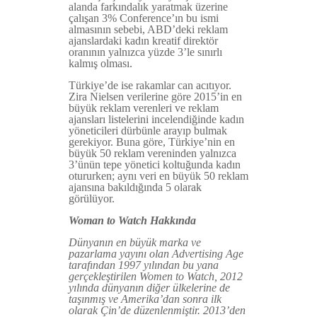
alanda farkındalık yaratmak üzerine
çalışan 3% Conference’ın bu ismi
almasının sebebi, ABD’deki reklam
ajanslardaki kadın kreatif direktör
oranının yalnızca yüzde 3’le sınırlı
kalmış olması.
Türkiye’de ise rakamlar can acıtıyor.
Zira Nielsen verilerine göre 2015’in en
büyük reklam verenleri ve reklam
ajansları listelerini incelendiğinde kadın
yöneticileri dürbünle arayıp bulmak
gerekiyor. Buna göre, Türkiye’nin en
büyük 50 reklam vereninden yalnızca
3’ünün tepe yönetici koltuğunda kadın
otururken; aynı veri en büyük 50 reklam
ajansına bakıldığında 5 olarak
görülüyor.
Woman to Watch Hakkında
Dünyanın en büyük marka ve
pazarlama yayını olan Advertising Age
tarafından 1997 yılından bu yana
gerçekleştirilen Women to Watch, 2012
yılında dünyanın diğer ülkelerine de
taşınmış ve Amerika’dan sonra ilk
olarak Çin’de düzenlenmiştir. 2013’den