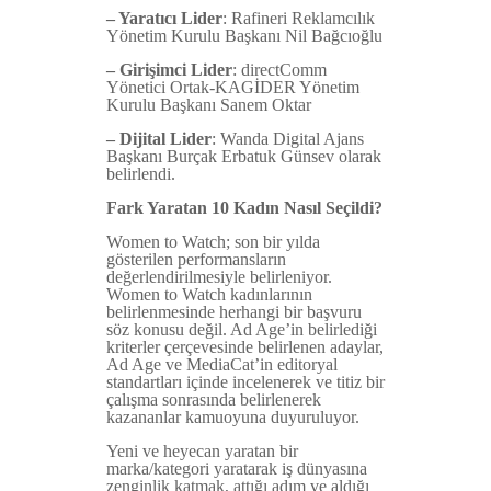
– Y
aratıcı Lider
: Rafineri Reklamcılık
Yönetim Kurulu Başkanı Nil Bağcıoğlu
– Girişimci Lider
: directComm
Yönetici Ortak-KAGİDER Yönetim
Kurulu Başkanı Sanem Oktar
– Dijital Lider
: Wanda Digital Ajans
Başkanı Burçak Erbatuk Günsev olarak
belirlendi.
Fark Yaratan 10 Kadın Nasıl Seçildi?
Women to Watch; son bir yılda
gösterilen performansların
değerlendirilmesiyle belirleniyor.
Women to Watch kadınlarının
belirlenmesinde herhangi bir başvuru
söz konusu değil. Ad Age’in belirlediği
kriterler çerçevesinde belirlenen adaylar,
Ad Age ve MediaCat’in editoryal
standartları içinde incelenerek ve titiz bir
çalışma sonrasında belirlenerek
kazananlar kamuoyuna duyuruluyor.
Yeni ve heyecan yaratan bir
marka/kategori yaratarak iş dünyasına
zenginlik katmak, attığı adım ve aldığı