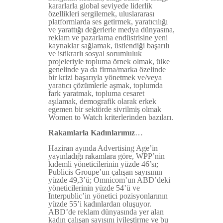
kararlarla global seviyede liderlik
özellikleri sergilemek, uluslararası
platformlarda ses getirmek, yaratıcılığı
ve yarattığı değerlerle medya dünyasına,
reklam ve pazarlama endüstrisine yeni
kaynaklar sağlamak, üstlendiği başarılı
ve istikrarlı sosyal sorumluluk
projeleriyle topluma örnek olmak, ülke
genelinde ya da firma/marka özelinde
bir krizi başarıyla yönetmek ve/veya
yaratıcı çözümlerle aşmak, toplumda
fark yaratmak, topluma cesaret
aşılamak, demografik olarak erkek
egemen bir sektörde sivrilmiş olmak
Women to Watch kriterlerinden bazıları.
Rakamlarla Kadınlarımız
…
Haziran ayında Advertising Age’in
yayınladığı rakamlara göre, WPP’nin
kıdemli yöneticilerinin yüzde 46’sı;
Publicis Groupe’un çalışan sayısının
yüzde 49,3’ü; Omnicom’un ABD’deki
yöneticilerinin yüzde 54’ü ve
Interpublic’in yönetici pozisyonlarının
yüzde 55’i kadınlardan oluşuyor.
ABD’de reklam dünyasında yer alan
kadın çalışan sayısını iyileştirme ve bu