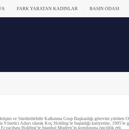
FA
FARK YARATAN KADINLAR
BASIN ODASI
tişim ve Sürdürülebilir Kalkınma Grup Başkanlığı görevini yürüten Okşa
da Yönetici Adayı olarak Koç Holding’te başladığı kariyerine, 1995′te ge
e Eczacıbaşı Holding’te İstanbul Modern’in kuruluşuna öncülük etti.