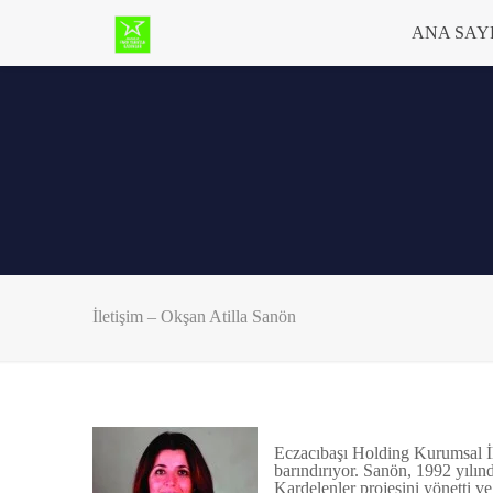
ANA SAY
İletişim – Okşan Atilla Sanön
Eczacıbaşı Holding Kurumsal İle
barındırıyor. Sanön, 1992 yılın
Kardelenler projesini yönetti v