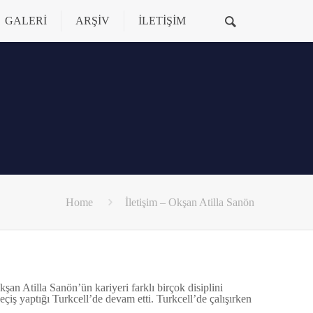
GALERİ
ARŞİV
İLETİŞİM
Home
İletişim – Okşan Atilla Sanön
n Atilla Sanön’ün kariyeri farklı birçok disiplini
çiş yaptığı Turkcell’de devam etti. Turkcell’de çalışırken