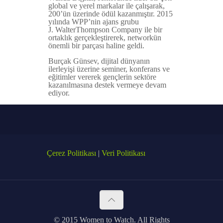
global ve yerel markalar ile çalışarak,
200’ün üzerinde ödül kazanmıştır. 2015
yılında WPP’nin ajans grubu
J. WalterThompson Company ile bir
ortaklık gerçekleştirerek, networkün
önemli bir parçası haline geldi.
Burçak Günsev, dijital dünyanın
ilerleyişi üzerine seminer, konferans ve
eğitimler vererek gençlerin sektöre
kazanılmasına destek vermeye devam
ediyor.
Çerez Politikası
|
Veri Politikası
© 2015 Women to Watch. All Rights