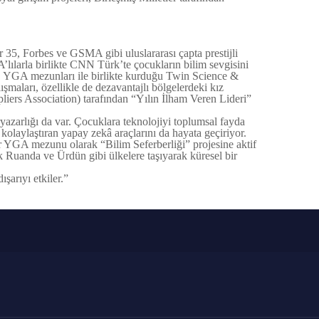
5, Forbes ve GSMA gibi uluslararası çapta prestijli
’lılarla birlikte CNN Türk’te çocukların bilim sevgisini
sı, YGA mezunları ile birlikte kurduğu Twin Science &
ışmaları, özellikle de dezavantajlı bölgelerdeki kız
ers Association) tarafından “Yılın İlham Veren Lideri”
zarlığı da var. Çocuklara teknolojiyi toplumsal fayda
 kolaylaştıran yapay zekâ araçlarını da hayata geçiriyor.
r YGA mezunu olarak “Bilim Seferberliği” projesine aktif
ak Ruanda ve Ürdün gibi ülkelere taşıyarak küresel bir
şarıyı etkiler.”