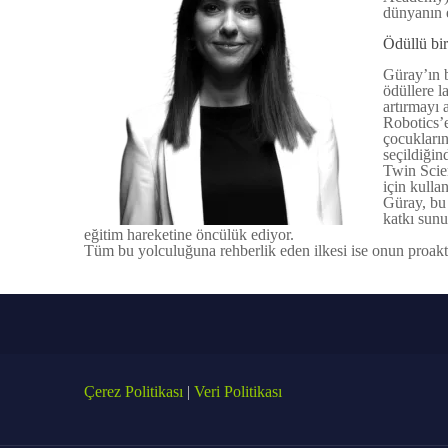
dünyanın e
Ödüllü bir
Güray’ın 
ödüllere l
artırmayı 
Robotics’e
çocukları
seçildiğin
Twin Scie
için kulla
Güray, bu 
katkı sunu
eğitim hareketine öncülük ediyor.
Tüm bu yolculuğuna rehberlik eden ilkesi ise onun proaktif 
Çerez Politikası
|
Veri Politikası