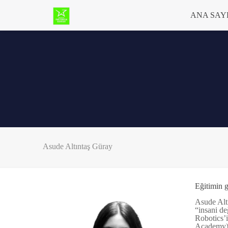
ANA SAY
Asude Altıntaş Güray
Eğitimin g
Asude Altı
“insani de
Robotics’
Academy) y