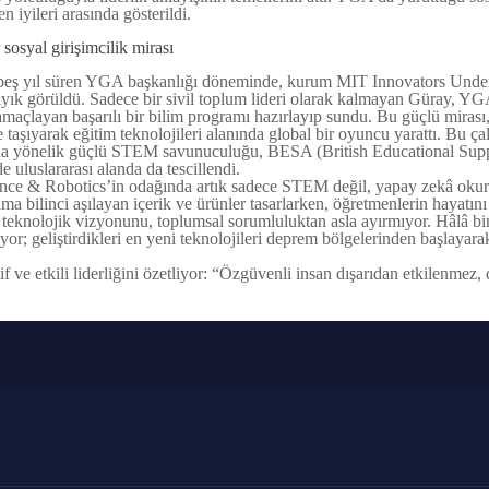
n iyileri arasında gösterildi.
 sosyal girişimcilik mirası
beş yıl süren YGA başkanlığı döneminde, kurum MIT Innovators Under 3
ayık görüldü. Sadece bir sivil toplum lideri olarak kalmayan Güray, YGA
amaçlayan başarılı bir bilim programı hazırlayıp sundu. Bu güçlü mira
 taşıyarak eğitim teknolojileri alanında global bir oyuncu yarattı. Bu çal
na yönelik güçlü STEM savunuculuğu, BESA (British Educational Suppli
de uluslararası alanda da tescillendi.
nce & Robotics’in odağında artık sadece STEM değil, yapay zekâ okurya
nma bilinci aşılayan içerik ve ürünler tasarlarken, öğretmenlerin hayatını
teknolojik vizyonunu, toplumsal sorumluluktan asla ayırmıyor. Hâlâ bi
yor; geliştirdikleri en yeni teknolojileri deprem bölgelerinden başlayar
ve etkili liderliğini özetliyor: “Özgüvenli insan dışarıdan etkilenmez, dı