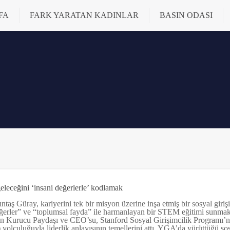
FA
FARK YARATAN KADINLAR
BASIN ODASI
eleceğini ‘insani değerlerle’ kodlamak
ntaş Güray, kariyerini tek bir misyon üzerine inşa etmiş bir sosyal giri
ğerler” ve “toplumsal fayda” ile harmanlayan bir STEM eğitimi sunmak.
in Kurucu Paydaşı ve CEO’su, Stanford Sosyal Girişimcilik Programı’
olculuğuyla liderlik anlayışının temellerini attı. YGA’da yürüttüğü sosya