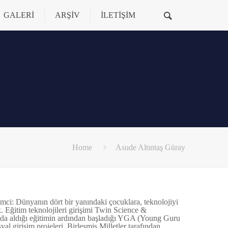
GALERİ
ARŞİV
İLETİŞİM
Home
Asude Altıntaş Güray
şimci: Dünyanın dört bir yanındaki çocuklara, teknolojiyi
 Eğitim teknolojileri girişimi Twin Science &
nda aldığı eğitimin ardından başladığı YGA (Young Guru
l girişim projeleri, Birleşmiş Milletler tarafından