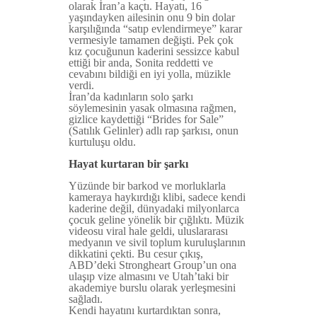
olarak İran’a kaçtı. Hayatı, 16
yaşındayken ailesinin onu 9 bin dolar
karşılığında “satıp evlendirmeye” karar
vermesiyle tamamen değişti. Pek çok
kız çocuğunun kaderini sessizce kabul
ettiği bir anda, Sonita reddetti ve
cevabını bildiği en iyi yolla, müzikle
verdi.
İran’da kadınların solo şarkı
söylemesinin yasak olmasına rağmen,
gizlice kaydettiği “Brides for Sale”
(Satılık Gelinler) adlı rap şarkısı, onun
kurtuluşu oldu.
Hayat kurtaran bir şarkı
Yüzünde bir barkod ve morluklarla
kameraya haykırdığı klibi, sadece kendi
kaderine değil, dünyadaki milyonlarca
çocuk geline yönelik bir çığlıktı. Müzik
videosu viral hale geldi, uluslararası
medyanın ve sivil toplum kuruluşlarının
dikkatini çekti. Bu cesur çıkış,
ABD’deki Strongheart Group’un ona
ulaşıp vize almasını ve Utah’taki bir
akademiye burslu olarak yerleşmesini
sağladı.
Kendi hayatını kurtardıktan sonra,