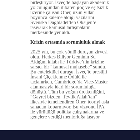
birleştiriyor. İsveç’te başlayan akademik
yolculuğundan itibaren göç ve eşitsizlik
üzerine çalışan Öner, uzun yıllar
boyunca kaleme aldığı yazılarını
Svenska Dagbladet’ten Oksijen’e
taşıyarak kamusal tartışmaların
merkezinde yer aldı.
Krizin ortasında sorumluluk almak
2025 yılı, bu çok yönlü duruşun zirvesi
oldu. Herkes Biliyor Geminin Su
Aldığını kitabı ile Türkiye’nin krizine
sarsıcı bir “kamusal muhasebe” sundu.
Bu entelektüel duruşu, İsveç’te prestijli
İnsani Çiçeklenme Ödülü ile
taçlanırken, Cambridge’da Vice-Master
atanmasıyla idari bir sorumluluğa
dönüştü. Tüm bu yoğun üretkenliğini,
“Gayret bizden, Tevfik Allah’tan”
ilkesiyle temellendiren Öner, teoriyi asla
sahadan koparmıyor. Bu vizyonu İPA
ile yürüttüğü politika çalışmalarına ve
gençlere verdiği mentorluğa taşıyor.