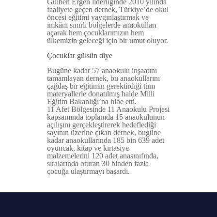
Gülben Ergen liderliğinde 2010 yılında
faaliyete geçen dernek, Türkiye’de okul
öncesi eğitimi yaygınlaştırmak ve
imkânı sınırlı bölgelerde anaokulları
açarak hem çocuklarımızın hem
ülkemizin geleceği için bir umut oluyor.
Çocuklar gülsün diye
Bugüne kadar 57 anaokulu inşaatını
tamamlayan dernek, bu anaokullarını
çağdaş bir eğitimin gerektirdiği tüm
materyallerle donatılmış halde Milli
Eğitim Bakanlığı’na hibe etti.
11 Afet Bölgesinde 11 Anaokulu Projesi
kapsamında toplamda 15 anaokulunun
açılışını gerçekleştirerek hedeflediği
sayının üzerine çıkan dernek, bugüne
kadar anaokullarında 185 bin 639 adet
oyuncak, kitap ve kırtasiye
malzemelerini 120 adet anasınıfında,
sıralarında oturan 30 binden fazla
çocuğa ulaştırmayı başardı.